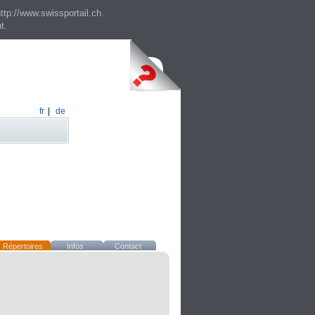
ttp://www.swissportail.ch.
t.
fr
|
de
Répertoires
Infos
Contact