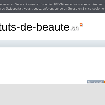
prises en Suisse. Consultez l'une des 102939 inscriptions enregistrées sur h
vec Swissportail, vous trouvez un/e entreprise en Suisse en 2 clics seulemen
ituts-de-beaute
Swissportail