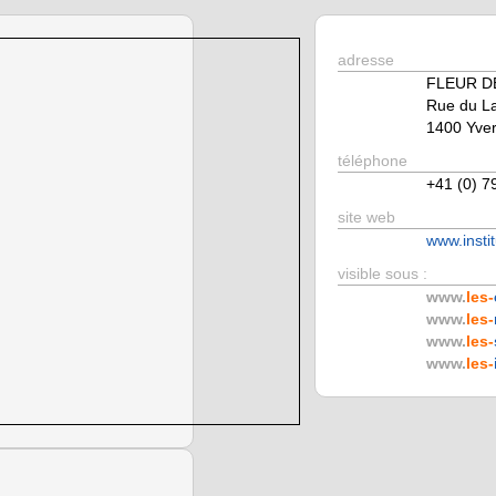
adresse
FLEUR D
Rue du L
1400 Yver
téléphone
+41 (0) 7
site web
www.insti
visible sous :
www.
les-
www.
les-
www.
les-
www.
les-