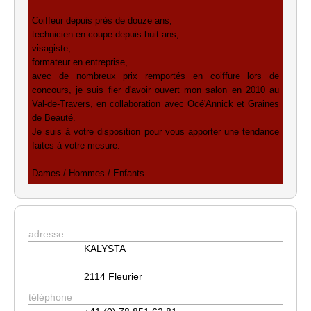
Coiffeur depuis près de douze ans,
technicien en coupe depuis huit ans,
visagiste,
formateur en entreprise,
avec de nombreux prix remportés en coiffure lors de
concours, je suis fier d'avoir ouvert mon salon en 2010 au
Val-de-Travers, en collaboration avec Océ'Annick et Graines
de Beauté.
Je suis à votre disposition pour vous apporter une tendance
faites à votre mesure.
Dames / Hommes / Enfants
adresse
KALYSTA
2114 Fleurier
téléphone